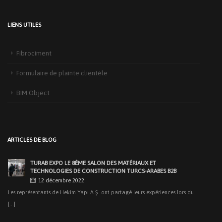
LIENS UTILES
Fibrociment
Formulaire de plainte clientèle
BIM Object
NOUS AVONS ORGANISÉ NOTRE REPAS D’IFTAR
TRADITIONNEL À ANKARA
28 mai 2019
Au cours de notre organisation faite au Restaurant Fevzi Hoca Söğütözü le
ARTICLES DE BLOG
[...]
TURAB EXPO LE 8ÈME SALON DES MATÉRIAUX ET
TECHNOLOGIES DE CONSTRUCTION TURCS-ARABES B2B
12 décembre 2022
Les représentants de Hekim Yapı A.Ş. ont partagé leurs expériences lors du
[...]