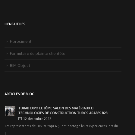
LIENS UTILES
Fibrociment
Formulaire de plainte clientèle
BIM Object
NOUS AVONS ORGANISÉ NOTRE REPAS D’IFTAR
TRADITIONNEL À ANKARA
28 mai 2019
Au cours de notre organisation faite au Restaurant Fevzi Hoca Söğütözü le
ARTICLES DE BLOG
[...]
TURAB EXPO LE 8ÈME SALON DES MATÉRIAUX ET
TECHNOLOGIES DE CONSTRUCTION TURCS-ARABES B2B
12 décembre 2022
Les représentants de Hekim Yapı A.Ş. ont partagé leurs expériences lors du
[...]