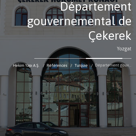
Département
gouvernemental de
Çekerek
Yozgat
Département gouvernemental de Çekerek
Hekim Yapı A.Ş.
Références
Turquie