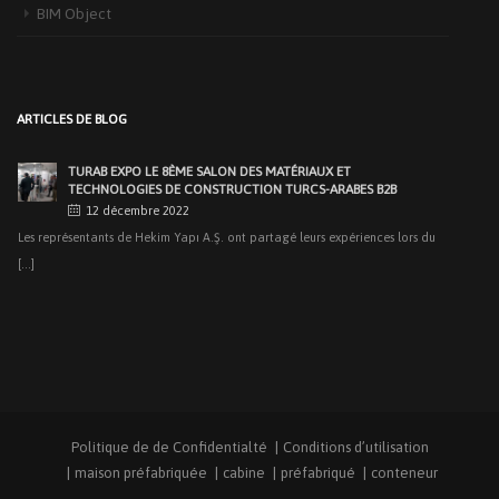
BIM Object
NOUS AVONS ORGANISÉ NOTRE REPAS D’IFTAR
TRADITIONNEL À ANKARA
28 mai 2019
Au cours de notre organisation faite au Restaurant Fevzi Hoca Söğütözü le
ARTICLES DE BLOG
[...]
TURAB EXPO LE 8ÈME SALON DES MATÉRIAUX ET
TECHNOLOGIES DE CONSTRUCTION TURCS-ARABES B2B
12 décembre 2022
Les représentants de Hekim Yapı A.Ş. ont partagé leurs expériences lors du
[...]
LA DÉLÉGATION DE L’ÉTAT DU KIRGHIZISTAN A VISITÉ LA 2ÈME
ZONE INDUSTRIELLE ORGANISÉE DE SAKARYA
16 mars 2020
La délégation d'État du Kirghizistan, invitée par la 2ème zone industrielle
organisée [...]
HEKIM YAPI A TENU SA 15E RÉUNION DES CONCESSIONNAIRES
Politique de de Confidentialté
Conditions d’utilisation
24 février 2020
maison préfabriquée
cabine
préfabriqué
conteneur
Hekim Yapı A.Ş. , qui a été le pionnier du secteur [...]